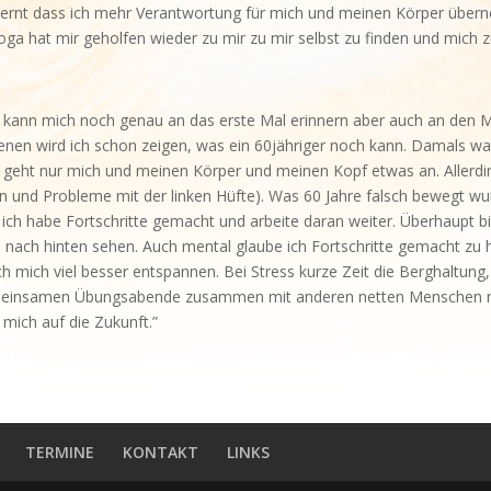
elernt dass ich mehr Verantwortung für mich und meinen Körper übe
ga hat mir geholfen wieder zu mir zu mir selbst zu finden und mich z
 und kann mich noch genau an das erste Mal erinnern aber auch an den
enen wird ich schon zeigen, was ein 60jähriger noch kann. Damals wa
es geht nur mich und meinen Körper und meinen Kopf etwas an. Allerdi
ltern und Probleme mit der linken Hüfte). Was 60 Jahre falsch bewegt 
r ich habe Fortschritte gemacht und arbeite daran weiter. Überhaupt bi
o nach hinten sehen. Auch mental glaube ich Fortschritte gemacht zu
h mich viel besser entspannen. Bei Stress kurze Zeit die Berghaltun
emeinsamen Übungsabende zusammen mit anderen netten Menschen noch
 mich auf die Zukunft.”
TERMINE
KONTAKT
LINKS