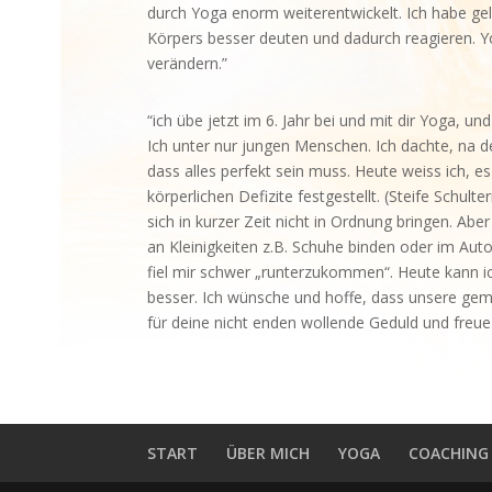
durch Yoga enorm weiterentwickelt. Ich habe g
Körpers besser deuten und dadurch reagieren. Yo
verändern.”
“ich übe jetzt im 6. Jahr bei und mit dir Yoga,
Ich unter nur jungen Menschen. Ich dachte, na d
dass alles perfekt sein muss. Heute weiss ich, 
körperlichen Defizite festgestellt. (Steife Schu
sich in kurzer Zeit nicht in Ordnung bringen. Abe
an Kleinigkeiten z.B. Schuhe binden oder im Aut
fiel mir schwer „runterzukommen“. Heute kann ic
besser. Ich wünsche und hoffe, dass unsere g
für deine nicht enden wollende Geduld und freue
START
ÜBER MICH
YOGA
COACHING