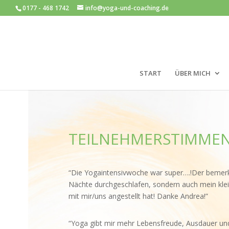
0177 - 468 1742
info@yoga-und-coaching.de
START
ÜBER MICH
TEILNEHMERSTIMME
“Die Yogaintensivwoche war super….!Der bemerk
Nächte durchgeschlafen, sondern auch mein klein
mit mir/uns angestellt hat! Danke Andrea!”
“Yoga gibt mir mehr Lebensfreude, Ausdauer und K