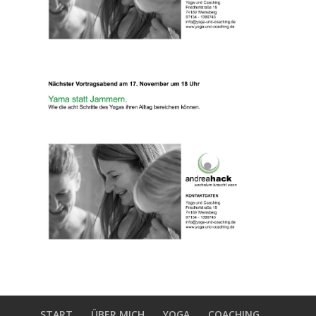
START
ÜBER MICH
YOGA
COACHING